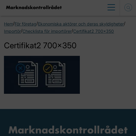
/
/
/
Hem
För företag
Ekonomiska aktörer och deras skyldigheter
/
/
Importör
Checklista för importörer
Certifikat2 700×350
Certifikat2 700×350