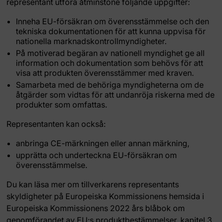
representant utföra åtminstone följande uppgifter:
Inneha EU-försäkran om överensstämmelse och den
tekniska dokumentationen för att kunna uppvisa för
nationella marknadskontrollmyndigheter.
På motiverad begäran av nationell myndighet ge all
information och dokumentation som behövs för att
visa att produkten överensstämmer med kraven.
Samarbeta med de behöriga myndigheterna om de
åtgärder som vidtas för att undanröja riskerna med de
produkter som omfattas.
Representanten kan också:
anbringa CE-märkningen eller annan märkning,
upprätta och underteckna EU-försäkran om
överensstämmelse.
Du kan läsa mer om tillverkarens representants
skyldigheter på Europeiska Kommissionens hemsida i
Europeiska Kommissionens 2022 års blåbok om
genomförandet av EU:s produktbestämmelser, kapitel 3.