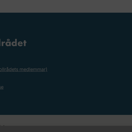
rollrådets medlemmar)
se
et