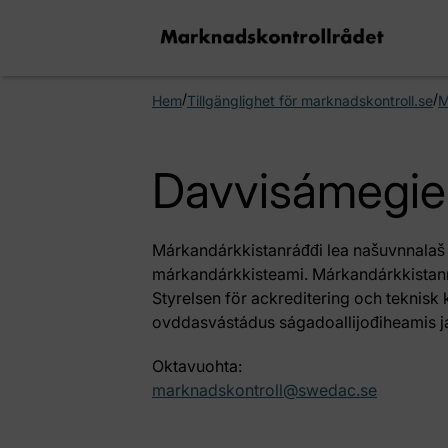
/
/
Hem
Tillgänglighet för marknadskontroll.se
M
Davvisámegiel
Márkandárkkistanráđđi lea našuvnnalaš 
márkandárkkisteami. Márkandárkkistanr
Styrelsen för ackreditering och teknisk 
ovddasvástádus ságadoallijođiheamis ja 
Oktavuohta:
marknadskontroll@swedac.se