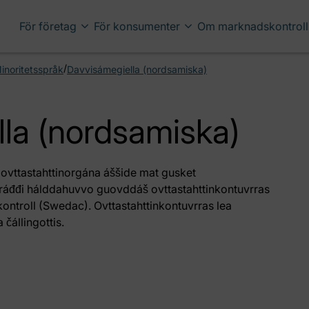
För företag
För konsumenter
Om marknadskontroll
/
inoritetsspråk
Davvisámegiella (nordsamiska)
la (nordsamiska)
ovttastahttinorgána áššide mat gusket
áđđi hálddahuvvo guovddáš ovttastahttinkontuvrras
kontroll (Swedac). Ovttastahttinkontuvrras lea
čállingottis.