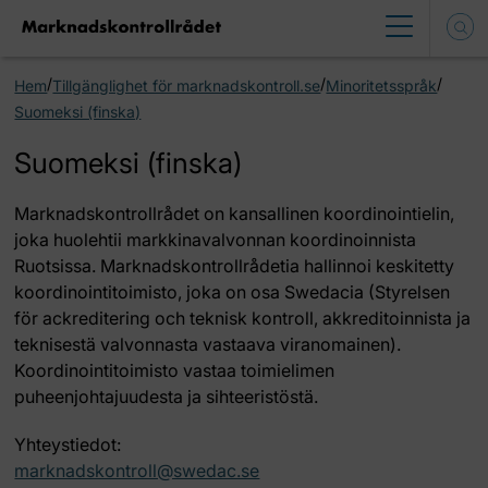
/
/
/
Hem
Tillgänglighet för marknadskontroll.se
Minoritetsspråk
Suomeksi (finska)
Suomeksi (finska)
Marknadskontrollrådet on kansallinen koordinointielin,
joka huolehtii markkinavalvonnan koordinoinnista
Ruotsissa. Marknadskontrollrådetia hallinnoi keskitetty
koordinointitoimisto, joka on osa Swedacia (Styrelsen
för ackreditering och teknisk kontroll, akkreditoinnista ja
teknisestä valvonnasta vastaava viranomainen).
Koordinointitoimisto vastaa toimielimen
puheenjohtajuudesta ja sihteeristöstä.
Yhteystiedot:
marknadskontroll@swedac.se