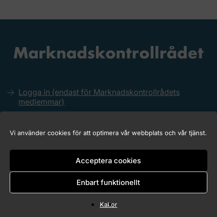
Logga in (endast för Marknadskontrollrådets
medlemmar)
Kakor (Cookies)
Tillgänglighet för marknadskontroll.se
Vi använder cookies för att optimera vår webbplats och vår tjänst.
Acceptera cookies
Copyright © 2026 Marknadskontrollrådet
Enbart funktionellt
Kakor