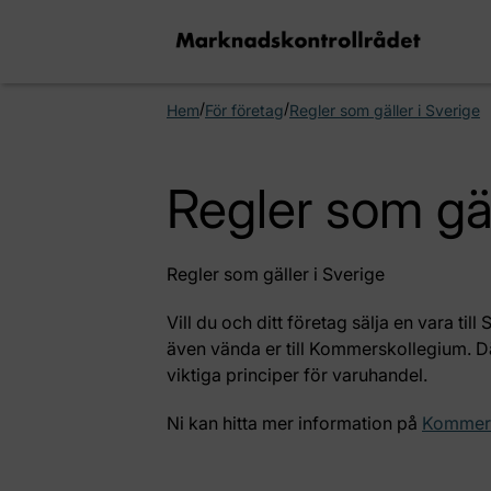
/
/
Hem
För företag
Regler som gäller i Sverige
Regler som gäl
Regler som gäller i Sverige
Vill du och ditt företag sälja en vara til
även vända er till Kommerskollegium. Där
viktiga principer för varuhandel.
Ni kan hitta mer information på
Kommers