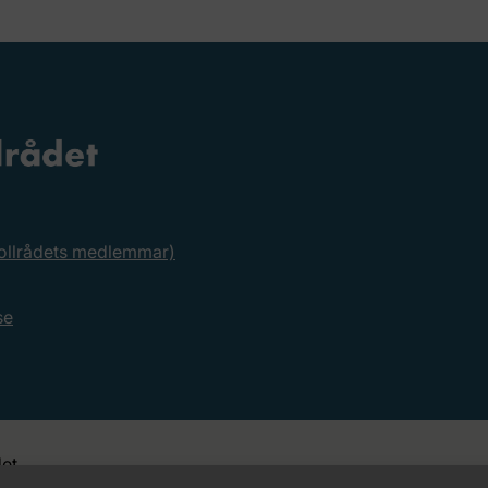
rollrådets medlemmar)
se
et