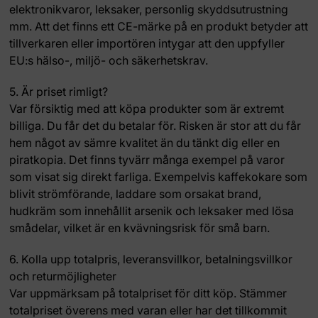
elektronikvaror, leksaker, personlig skyddsutrustning
mm. Att det finns ett CE-märke på en produkt betyder att
tillverkaren eller importören intygar att den uppfyller
EU:s hälso-, miljö- och säkerhetskrav.
5. Är priset rimligt?
Var försiktig med att köpa produkter som är extremt
billiga. Du får det du betalar för. Risken är stor att du får
hem något av sämre kvalitet än du tänkt dig eller en
piratkopia. Det finns tyvärr många exempel på varor
som visat sig direkt farliga. Exempelvis kaffekokare som
blivit strömförande, laddare som orsakat brand,
hudkräm som innehållit arsenik och leksaker med lösa
smådelar, vilket är en kvävningsrisk för små barn.
6. Kolla upp totalpris, leveransvillkor, betalningsvillkor
och returmöjligheter
Var uppmärksam på totalpriset för ditt köp. Stämmer
totalpriset överens med varan eller har det tillkommit