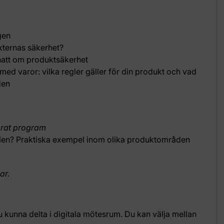
gen
kternas säkerhet?
att om produktsäkerhet
med varor: vilka regler gäller för din produkt och vad
den
arat program
felen? Praktiska exempel inom olika produktområden
ar.
u kunna delta i digitala mötesrum. Du kan välja mellan