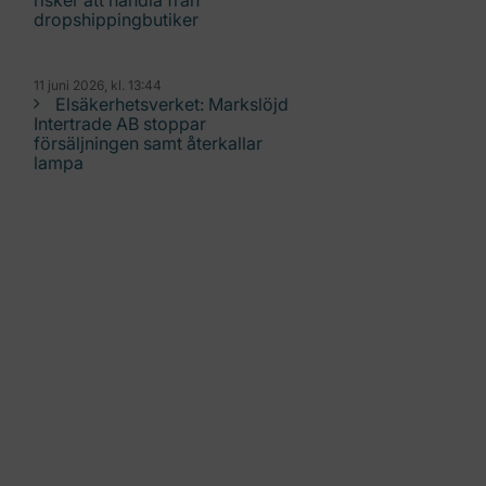
risker att handla från
dropshippingbutiker
11 juni 2026, kl. 13:44
Elsäkerhetsverket: Markslöjd
Intertrade AB stoppar
försäljningen samt återkallar
lampa