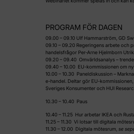
Webinariet kommer spelas in och kan ko
PROGRAM FÖR DAGEN
09.00 – 09.10
Ulf Hammarström, GD Swe
09.10 – 09.20
Regeringens arbete och pr
handelsfrågor Per-Arne Hjelmborn Utri
09.20 – 09.40
Omvärldsanalys – trende
09.40 – 10.00
EU-kommissionen om nyh
10.00 – 10.30
Paneldiskussion – Markna
e-handel. Deltar gör EU-kommissionen, 
Sveriges Konsumenter och HUI Research
10.30 – 10.40
Paus
10.40 – 11.25
Hur arbetar IKEA och Rus
11.25 – 11.30
Vi lotsar till digitala mötes
11.30 – 12.00
Digitala mötesrum,
se sep