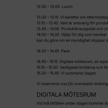
12.00 – 13.00
Lunch
13.00 – 13.15
Vi berättar om eftermidda
13.15 – 13.45
Vem är ansvarig för produ
13.45 – 14.00
Produktkravsguide och ch
14.00 – 14.30
Hjälp för dig som handlar 
kan du göra om en myndighet stoppar 
14.30 – 14.45
Paus
14.45 – 15.15
Digitala mötesrum,
se sep
15.15 – 15.30
Vanligaste bristerna och 
15.30 – 15.45
Vi summerar dagen
Vi reserverar oss för eventuella ändring
DIGITALA MÖTESRUM
Vid två tillfällen under dagen kommer d