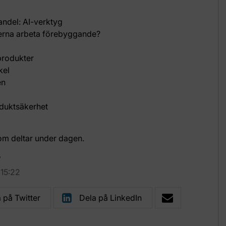
ndel: AI-verktyg
erna arbeta förebyggande?
produkter
kel
en
oduktsäkerhet
a
 som deltar under dagen.
7
 15:22
 på Twitter
Dela på LinkedIn