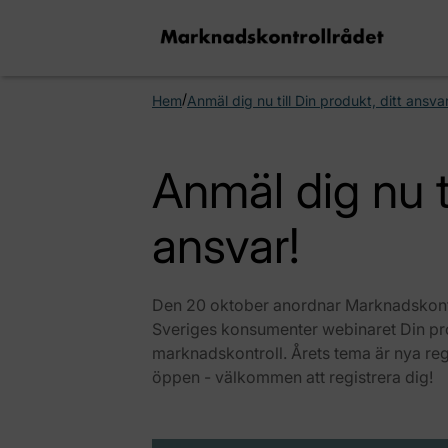
/
Hem
Anmäl dig nu till Din produkt, ditt ansvar
Anmäl dig nu ti
ansvar!
Den 20 oktober anordnar Marknadskont
Sveriges konsumenter webinaret Din produ
marknadskontroll. Årets tema är nya reg
öppen - välkommen att registrera dig!