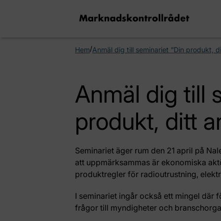
/
Hem
Anmäl dig till seminariet ”Din produkt, d
Anmäl dig till 
produkt, ditt 
Seminariet äger rum den 21 april på N
att uppmärksammas är ekonomiska aktör
produktregler för radioutrustning, elek
I seminariet ingår också ett mingel där f
frågor till myndigheter och branschorga