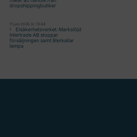
risker att handla från
dropshippingbutiker
11 juni 2026, kl. 13:44
Elsäkerhetsverket: Markslöjd
Intertrade AB stoppar
försäljningen samt återkallar
lampa