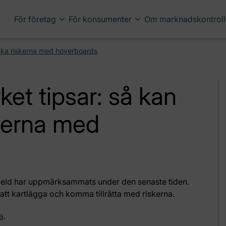
För företag
För konsumenter
Om marknadskontroll
nska riskerna med hoverboards
ket tipsar: så kan
kerna med
at eld har uppmärksammats under den senaste tiden.
tt kartlägga och komma tillrätta med riskerna.
a
.