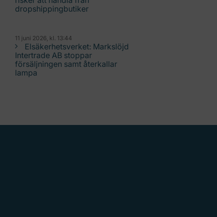
risker att handla från
dropshippingbutiker
11 juni 2026, kl. 13:44
Elsäkerhetsverket: Markslöjd
Intertrade AB stoppar
försäljningen samt återkallar
lampa