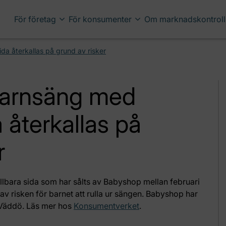
För företag
För konsumenter
Om marknadskontroll
ida återkallas på grund av risker
 Barnsäng med
a återkallas på
r
lbara sida som har sålts av Babyshop mellan februari
av risken för barnet att rulla ur sängen. Babyshop har
b Väddö. Läs mer hos
Konsumentverket
.