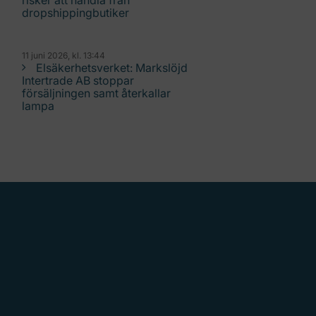
risker att handla från
dropshippingbutiker
11 juni 2026, kl. 13:44
Elsäkerhetsverket: Markslöjd
Intertrade AB stoppar
försäljningen samt återkallar
lampa