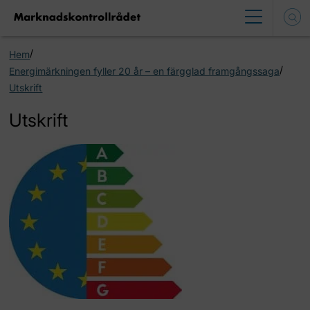
/
Hem
/
Energimärkningen fyller 20 år – en färgglad framgångssaga
Utskrift
Utskrift