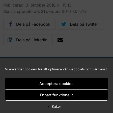
Publicerad: 31 oktober 2016, kl. 15:13
Senast uppdaterad: 31 oktober 2016, kl. 15:18
Dela på Facebook
Dela på Twitter
Dela på LinkedIn
Vi använder cookies för att optimera vår webbplats och vår tjänst.
Logga in (endast för Marknadskontrollrådets medlemmar)
Kakor (Cookies)
Acceptera cookies
Tillgänglighet för marknadskontroll.se
Enbart funktionellt
Copyright © 2026 Marknadskontrollrådet
Kakor