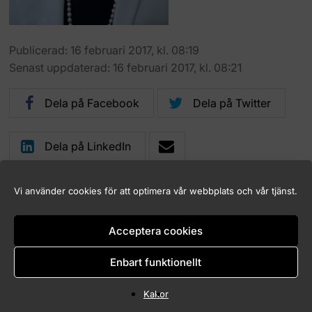
Publicerad: 16 februari 2017, kl. 08:19
Senast uppdaterad: 16 februari 2017, kl. 08:21
Dela på Facebook
Dela på Twitter
Dela på LinkedIn
Vi använder cookies för att optimera vår webbplats och vår tjänst.
Acceptera cookies
Logga in (endast för Marknadskontrollrådets medlemmar)
Kakor (Cookies)
Enbart funktionellt
Tillgänglighet för marknadskontroll.se
Kakor
Copyright © 2026 Marknadskontrollrådet