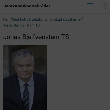
/
/
Hem
Med koll på detaljerna för ökad sjösäkerhet
Jonas Bjelfvenstam TS
Jonas Bjelfvenstam TS