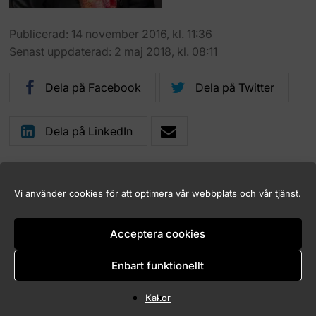
Publicerad: 14 november 2016, kl. 11:36
Senast uppdaterad: 2 maj 2018, kl. 08:11
Dela på Facebook
Dela på Twitter
Dela på LinkedIn
Vi använder cookies för att optimera vår webbplats och vår tjänst.
Logga in (endast för Marknadskontrollrådets medlemmar)
Acceptera cookies
Kakor (Cookies)
Tillgänglighet för marknadskontroll.se
Enbart funktionellt
Copyright © 2026 Marknadskontrollrådet
Kakor