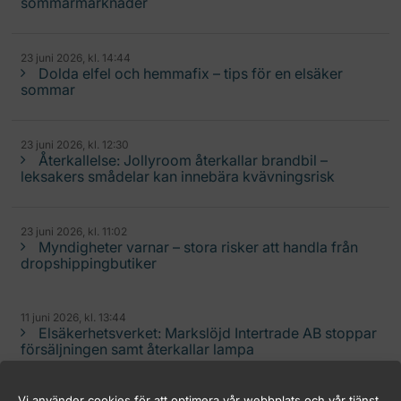
sommarmarknader
23 juni 2026, kl. 14:44
Dolda elfel och hemmafix – tips för en elsäker
sommar
23 juni 2026, kl. 12:30
Återkallelse: Jollyroom återkallar brandbil –
leksakers smådelar kan innebära kvävningsrisk
23 juni 2026, kl. 11:02
Myndigheter varnar – stora risker att handla från
dropshippingbutiker
11 juni 2026, kl. 13:44
Elsäkerhetsverket: Markslöjd Intertrade AB stoppar
försäljningen samt återkallar lampa
Vi använder cookies för att optimera vår webbplats och vår tjänst.