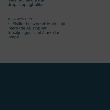
risker att handla från
dropshippingbutiker
11 juni 2026, kl. 13:44
Elsäkerhetsverket: Markslöjd
Intertrade AB stoppar
försäljningen samt återkallar
lampa