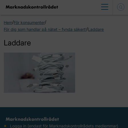
/
/
Hem
För konsumenter
/
För dig som handlar på nätet – fynda säkert!
Laddare
Laddare
Logga in (endast för Marknadskontrollrådets medlemmar)