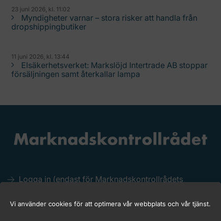
23 juni 2026, kl. 11:02
Myndigheter varnar – stora risker att handla från
dropshippingbutiker
11 juni 2026, kl. 13:44
Elsäkerhetsverket: Markslöjd Intertrade AB stoppar
försäljningen samt återkallar lampa
Logga in (endast för Marknadskontrollrådets
medlemmar)
Kakor (Cookies)
Vi använder cookies för att optimera vår webbplats och vår tjänst.
Tillgänglighet för marknadskontroll.se