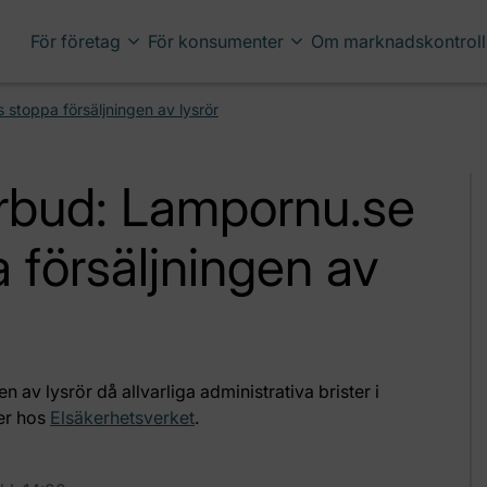
För företag
För konsumenter
Om marknadskontroll
 stoppa försäljningen av lysrör
örbud: Lampornu.se
 försäljningen av
 av lysrör då allvarliga administrativa brister i
mer hos
Elsäkerhetsverket
.