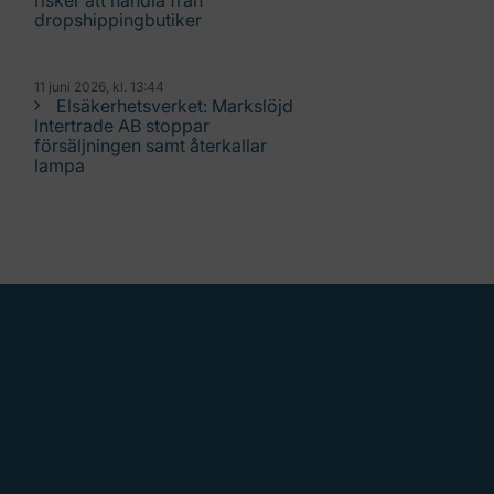
risker att handla från
dropshippingbutiker
11 juni 2026, kl. 13:44
Elsäkerhetsverket: Markslöjd
Intertrade AB stoppar
försäljningen samt återkallar
lampa