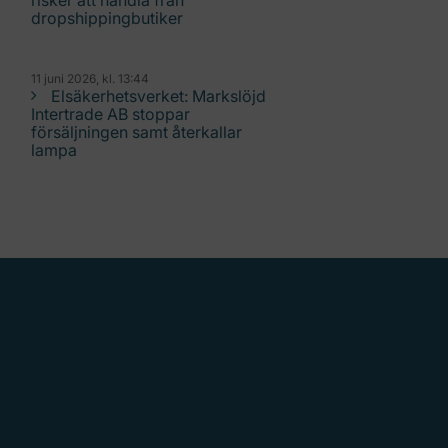
risker att handla från
dropshippingbutiker
11 juni 2026, kl. 13:44
Elsäkerhetsverket: Markslöjd
Intertrade AB stoppar
försäljningen samt återkallar
lampa