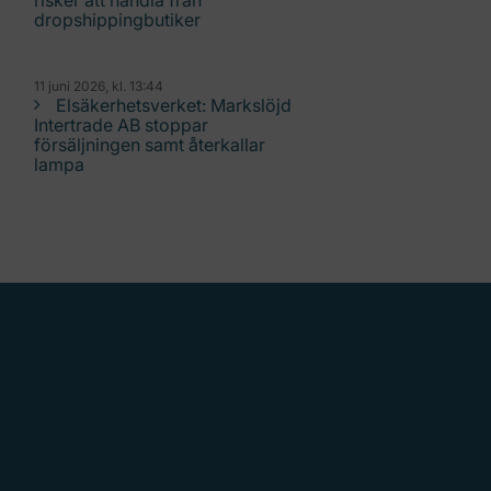
risker att handla från
dropshippingbutiker
11 juni 2026, kl. 13:44
Elsäkerhetsverket: Markslöjd
Intertrade AB stoppar
försäljningen samt återkallar
lampa