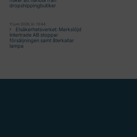
risker att handla från
dropshippingbutiker
11 juni 2026, kl. 13:44
Elsäkerhetsverket: Markslöjd
Intertrade AB stoppar
försäljningen samt återkallar
lampa