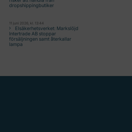
risker att handla från
dropshippingbutiker
11 juni 2026, kl. 13:44
Elsäkerhetsverket: Markslöjd
Intertrade AB stoppar
försäljningen samt återkallar
lampa