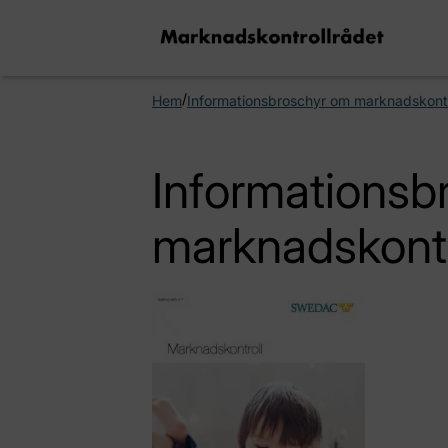
/
Hem
Informationsbroschyr om marknadskontr
Informationsb
marknadskontr