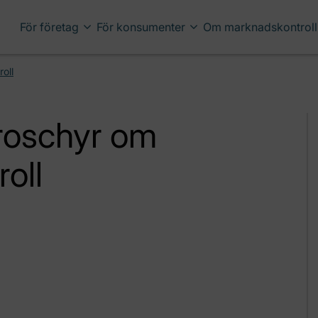
För företag
För konsumenter
Om marknadskontroll
oll
roschyr om
oll