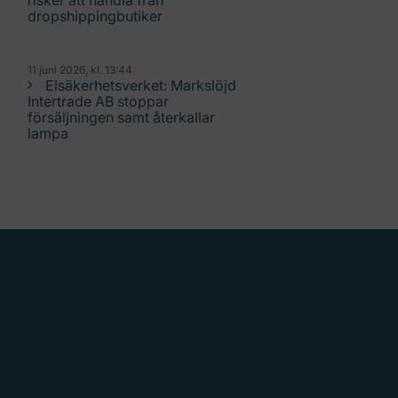
risker att handla från
dropshippingbutiker
11 juni 2026, kl. 13:44
Elsäkerhetsverket: Markslöjd
Intertrade AB stoppar
försäljningen samt återkallar
lampa