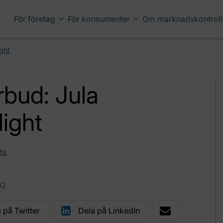
För företag
För konsumenter
Om marknadskontroll
ight
rbud: Jula
light
ts
02
 på Twitter
Dela på LinkedIn