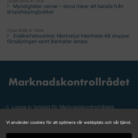
23 juni 2026, kl. 11:02
Myndigheter varnar – stora risker att handla från
dropshippingbutiker
11 juni 2026, kl. 13:44
Elsäkerhetsverket: Markslöjd Intertrade AB stoppar
försäljningen samt återkallar lampa
Logga in (endast för Marknadskontrollrådets
medlemmar)
Kakor (Cookies)
Vi använder cookies för att optimera vår webbplats och vår tjänst.
Tillgänglighet för marknadskontroll.se