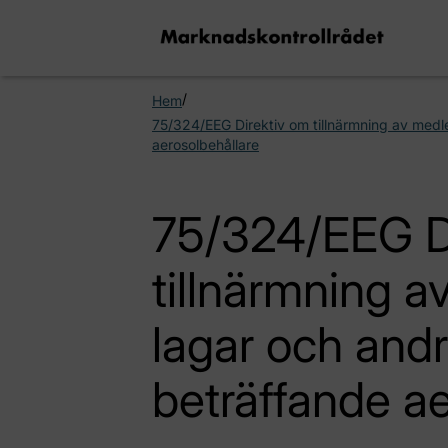
/
Hem
75/324/EEG Direktiv om tillnärmning av medl
aerosolbehållare
75/324/EEG D
tillnärmning 
lagar och andr
beträffande ae