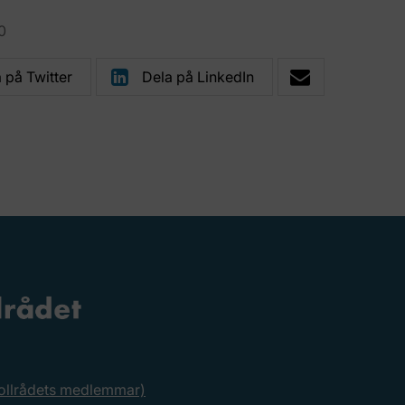
0
 på Twitter
Dela på LinkedIn
rollrådets medlemmar)