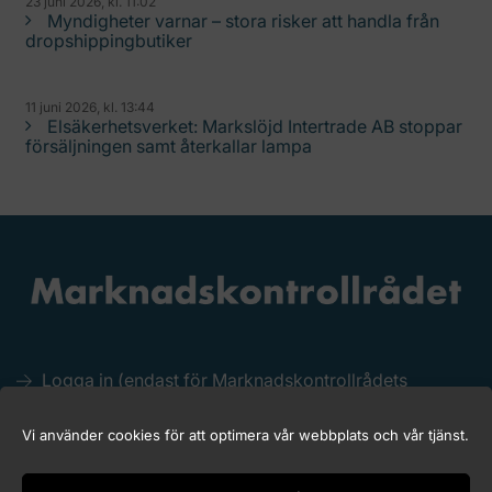
23 juni 2026, kl. 11:02
Myndigheter varnar – stora risker att handla från
dropshippingbutiker
11 juni 2026, kl. 13:44
Elsäkerhetsverket: Markslöjd Intertrade AB stoppar
försäljningen samt återkallar lampa
Logga in (endast för Marknadskontrollrådets
medlemmar)
Kakor (Cookies)
Vi använder cookies för att optimera vår webbplats och vår tjänst.
Tillgänglighet för marknadskontroll.se