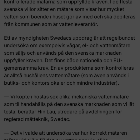
kontrollerade mätarna som uppfyllde kraven. I de flesta
svenska villor sitter en mätare som visar hur mycket
vatten som boende i huset gör av med och ska debiteras
från kommunen som är vattenleverantör.
Ett av myndigheten Swedacs uppdrag är att regelbundet
undersöka om exempelvis vågar, el- och vattenmätare
som säljs och används på den svenska marknaden
uppfyller kraven. Det finns både nationella och EU-
gemensamma krav. En av produkterna som kontrolleras
är alltså hushållens vattenmätare (som även används i
butiks- och kontorslokaler och mindre industrier).
— Vi köpte i höstas sex olika mekaniska vattenmätare
som tillhandahålls på den svenska marknaden som vi lät
testa, berättar Hin Lau, utredare på avdelningen för
reglerad mätteknik, Swedac.
— Det vi valde att undersöka var hur korrekt mätaren