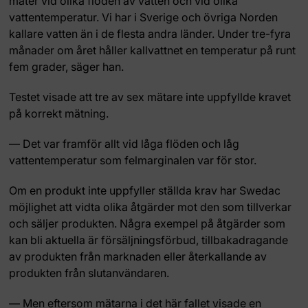
mäter vid olika flöden av vatten och vid olika
vattentemperatur. Vi har i Sverige och övriga Norden
kallare vatten än i de flesta andra länder. Under tre-fyra
månader om året håller kallvattnet en temperatur på runt
fem grader, säger han.
Testet visade att tre av sex mätare inte uppfyllde kravet
på korrekt mätning.
— Det var framför allt vid låga flöden och låg
vattentemperatur som felmarginalen var för stor.
Om en produkt inte uppfyller ställda krav har Swedac
möjlighet att vidta olika åtgärder mot den som tillverkar
och säljer produkten. Några exempel på åtgärder som
kan bli aktuella är försäljningsförbud, tillbakadragande
av produkten från marknaden eller återkallande av
produkten från slutanvändaren.
— Men eftersom mätarna i det här fallet visade en