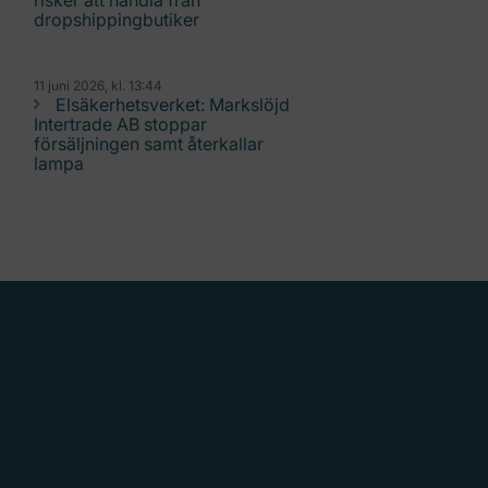
risker att handla från
dropshippingbutiker
11 juni 2026, kl. 13:44
Elsäkerhetsverket: Markslöjd
Intertrade AB stoppar
försäljningen samt återkallar
lampa