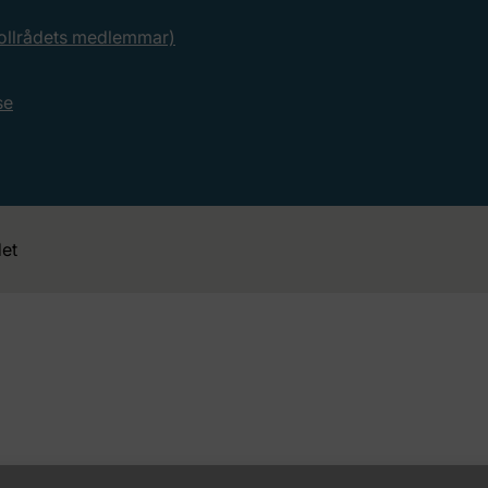
rollrådets medlemmar)
se
et