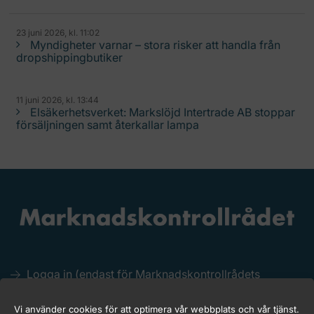
23 juni 2026, kl. 11:02
Myndigheter varnar – stora risker att handla från
dropshippingbutiker
11 juni 2026, kl. 13:44
Elsäkerhetsverket: Markslöjd Intertrade AB stoppar
försäljningen samt återkallar lampa
Logga in (endast för Marknadskontrollrådets
medlemmar)
Kakor (Cookies)
Vi använder cookies för att optimera vår webbplats och vår tjänst.