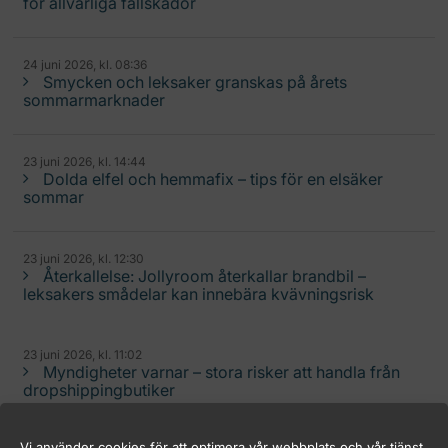
för allvarliga fallskador
24 juni 2026, kl. 08:36
Smycken och leksaker granskas på årets
sommarmarknader
23 juni 2026, kl. 14:44
Dolda elfel och hemmafix – tips för en elsäker
sommar
23 juni 2026, kl. 12:30
Återkallelse: Jollyroom återkallar brandbil –
leksakers smådelar kan innebära kvävningsrisk
23 juni 2026, kl. 11:02
Myndigheter varnar – stora risker att handla från
dropshippingbutiker
Vi använder cookies för att optimera vår webbplats och vår tjänst.