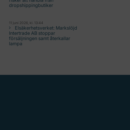
risker att handla från
dropshippingbutiker
11 juni 2026, kl. 13:44
Elsäkerhetsverket: Markslöjd
Intertrade AB stoppar
försäljningen samt återkallar
lampa