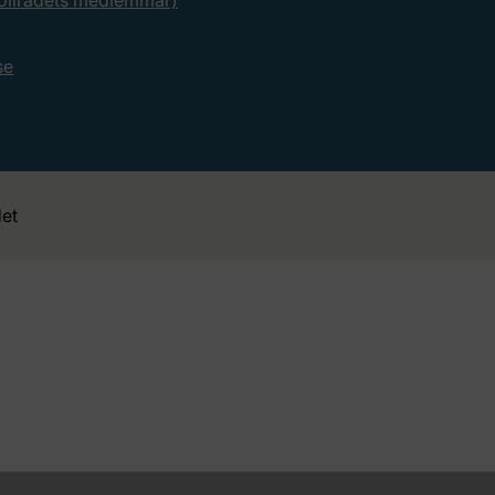
rollrådets medlemmar)
se
et