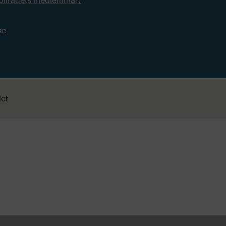
rollrådets medlemmar)
se
et