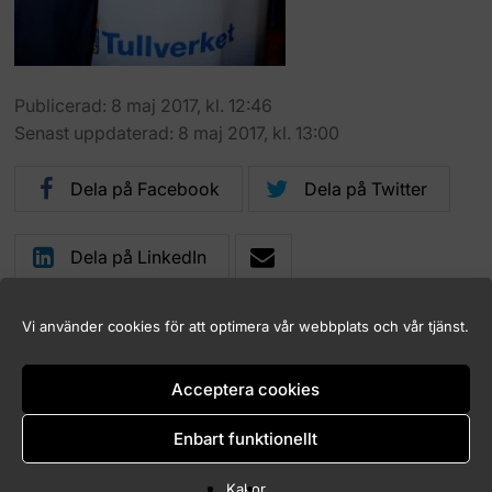
Publicerad: 8 maj 2017, kl. 12:46
Senast uppdaterad: 8 maj 2017, kl. 13:00
Dela på Facebook
Dela på Twitter
Dela på LinkedIn
Vi använder cookies för att optimera vår webbplats och vår tjänst.
Acceptera cookies
Logga in (endast för Marknadskontrollrådets medlemmar)
Kakor (Cookies)
Enbart funktionellt
Tillgänglighet för marknadskontroll.se
Kakor