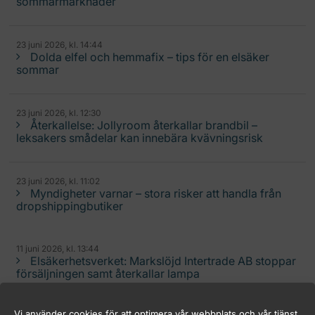
sommarmarknader
23 juni 2026, kl. 14:44
Dolda elfel och hemmafix – tips för en elsäker
sommar
23 juni 2026, kl. 12:30
Återkallelse: Jollyroom återkallar brandbil –
leksakers smådelar kan innebära kvävningsrisk
23 juni 2026, kl. 11:02
Myndigheter varnar – stora risker att handla från
dropshippingbutiker
11 juni 2026, kl. 13:44
Elsäkerhetsverket: Markslöjd Intertrade AB stoppar
försäljningen samt återkallar lampa
Vi använder cookies för att optimera vår webbplats och vår tjänst.