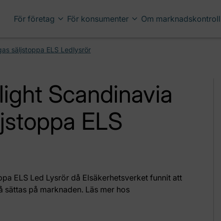
För företag
För konsumenter
Om marknadskontroll
gas säljstoppa ELS Ledlysrör
light Scandinavia
ljstoppa ELS
ppa ELS Led Lysrör då Elsäkerhetsverket funnit att
 få sättas på marknaden. Läs mer hos