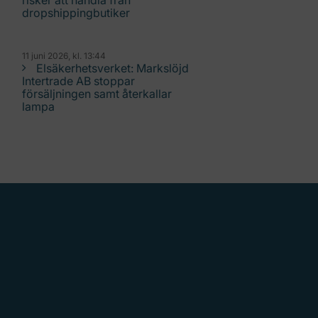
risker att handla från
dropshippingbutiker
11 juni 2026, kl. 13:44
Elsäkerhetsverket: Markslöjd
Intertrade AB stoppar
försäljningen samt återkallar
lampa