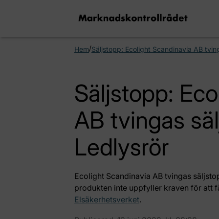
/
Hem
Säljstopp: Ecolight Scandinavia AB tvin
Säljstopp: Eco
AB tvingas sä
Ledlysrör
Ecolight Scandinavia AB tvingas säljsto
produkten inte uppfyller kraven för att
Elsäkerhetsverket
.