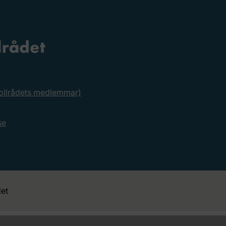
rollrådets medlemmar)
se
et