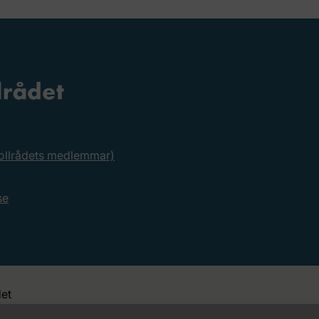
rollrådets medlemmar)
se
et