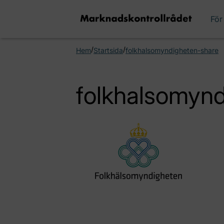
För
/
/
Hem
Startsida
folkhalsomyndigheten-share
folkhalsomyn