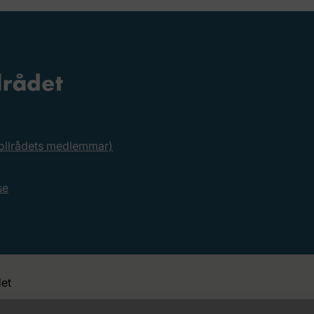
rollrådets medlemmar)
se
et