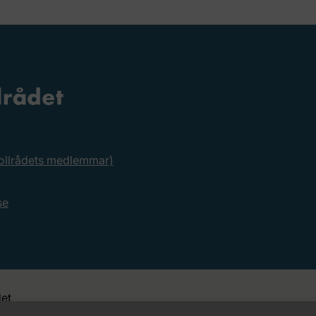
rollrådets medlemmar)
se
et