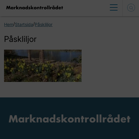
/
/
Hem
Startsida
Påskliljor
Påskliljor