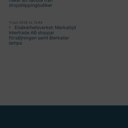
risker att handla från
dropshippingbutiker
11 juni 2026, kl. 13:44
Elsäkerhetsverket: Markslöjd
Intertrade AB stoppar
försäljningen samt återkallar
lampa