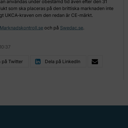
kan användas under obestämd tid även efter den 31
ukt som ska placeras på den brittiska marknaden inte
ligt UKCA-kraven om den redan är CE-märkt.
Marknadskontroll.se
och på
Swedac.se
.
10:37
 på Twitter
Dela på LinkedIn