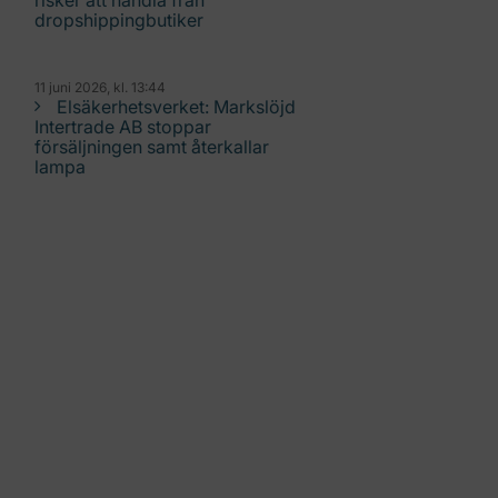
risker att handla från
dropshippingbutiker
11 juni 2026, kl. 13:44
Elsäkerhetsverket: Markslöjd
Intertrade AB stoppar
försäljningen samt återkallar
lampa