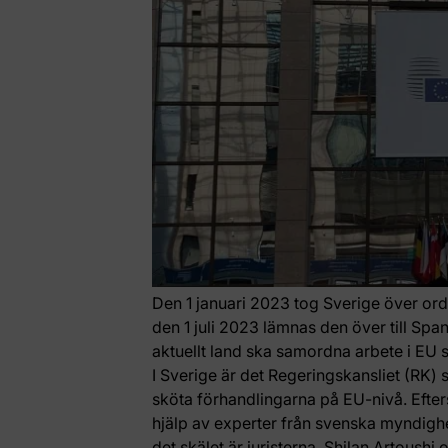
Den 1 januari 2023 tog Sverige över ord
den 1 juli 2023 lämnas den över till Spa
aktuellt land ska samordna arbete i EU 
I Sverige är det Regeringskansliet (RK) 
sköta förhandlingarna på EU-nivå. Eft
hjälp av experter från svenska myndig
det skälet är juristerna, Shilan Artoush