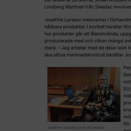
Lindberg Martinell från Swedac involve
Josefine Larsson medverkar i förhandl
hållbara produkter. I korthet handlar fö
hur produkter går att återanvända, uppgr
producerade med och vilken mängd avf
mera. – Jag arbetar med de delar som 
ska utöva marknadskontroll berättar Jo
Pan
Den
och
EU:
ins
pro
kri
möj
för
Josefine Larsson, jurist på Swedac
del