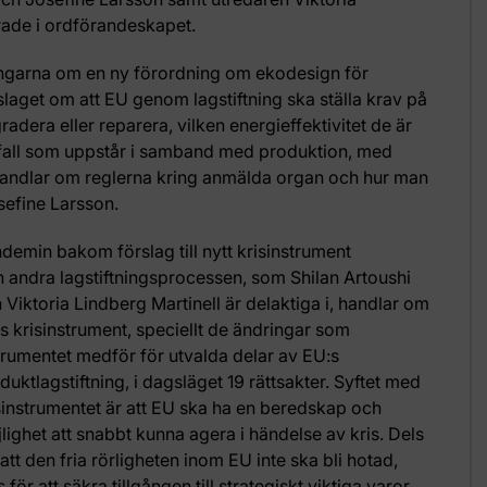
rade i ordförandeskapet.
ingarna om en ny förordning om ekodesign för
rslaget om att EU genom lagstiftning ska ställa krav på
adera eller reparera, vilken energieffektivitet de är
all som uppstår i samband med produktion, med
handlar om reglerna kring anmälda organ och hur man
sefine Larsson.
demin bakom förslag till nytt krisinstrument
 andra lagstiftningsprocessen, som Shilan Artoushi
 Viktoria Lindberg Martinell är delaktiga i, handlar om
s krisinstrument, speciellt de ändringar som
trumentet medför för utvalda delar av EU:s
duktlagstiftning, i dagsläget 19 rättsakter. Syftet med
sinstrumentet är att EU ska ha en beredskap och
lighet att snabbt kunna agera i händelse av kris. Dels
 att den fria rörligheten inom EU inte ska bli hotad,
s för att säkra tillgången till strategiskt viktiga varor