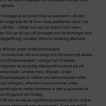
 tjänster.
 Förslaget är en direkt följd av pandemin, då det i
nte fungerade att få fram vissa godkända varor i tid,
vården. – Shilan och jag har precis varit nere i
ter fick ge sin syn på förslaget och de ändringar som
lagstiftning, berättar Viktoria Lindberg Martinell.
r skillnad under ordförandeskapet
a tre beskriver det som roligt och intressant att arbeta
 ordförandeskapet. I vanliga fall förväntas
digheter ha en tydlig ståndpunkt baserat på sitt
ertområde i arbetet nere i Bryssel. Under
förandeskapet är istället den samordnande rollen
ket viktigare, eftersom kompromisser under
handlingarna mellan länderna är helt avgörande att
na få igenom ett förslag.
tt få vara en del av lagstiftningsarbetet på EU-nivå är
kligen intressant och utvecklande. Även om miljön