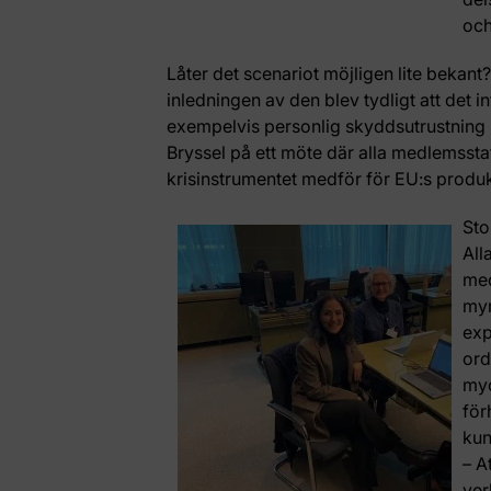
och
Låter det scenariot möjligen lite bekant?
inledningen av den blev tydligt att det i
exempelvis personlig skyddsutrustning i 
Bryssel på ett möte där alla medlemssta
krisinstrumentet medför för EU:s produkt
Sto
All
med
myn
exp
ord
myc
för
kun
– A
ver