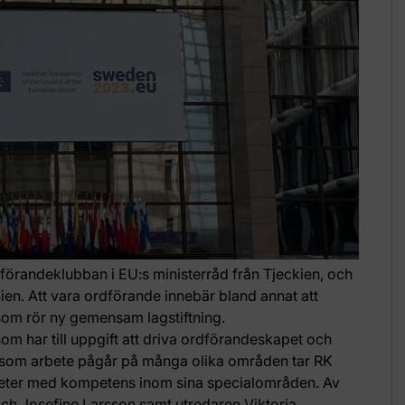
förandeklubban i EU:s ministerråd från Tjeckien, och
nien. Att vara ordförande innebär bland annat att
som rör ny gemensam lagstiftning.
som har till uppgift att driva ordförandeskapet och
ersom arbete pågår på många olika områden tar RK
heter med kompetens inom sina specialområden. Av
i och Josefine Larsson samt utredaren Viktoria