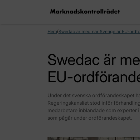
/
Hem
Swedac är med när Sverige är EU-ordf
Swedac är med
EU-ordförand
Under det svenska ordförandeskapet har
Regeringskansliet stöd inför förhandlinga
medarbetare inblandade som experter i f
som pågår under ordförandeskapet.