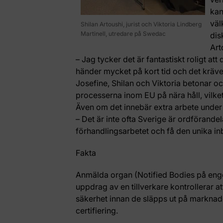
kan
väl
Shilan Artoushi, jurist och Viktoria Lindberg
Martinell, utredare på Swedac
dis
Art
– Jag tycker det är fantastiskt roligt at
händer mycket på kort tid och det kräver
Josefine, Shilan och Viktoria betonar oc
processerna inom EU på nära håll, vilket
Även om det innebär extra arbete under 
– Det är inte ofta Sverige är ordförande
förhandlingsarbetet och få den unika inb
Fakta
Anmälda organ (Notified Bodies på engel
uppdrag av en tillverkare kontrollerar at
säkerhet innan de släpps ut på marknad
certifiering.