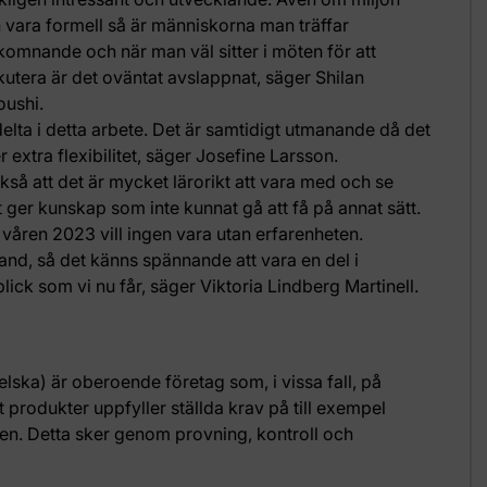
 vara formell så är människorna man träffar
komnande och när man väl sitter i möten för att
kutera är det oväntat avslappnat, säger Shilan
oushi.
t delta i detta arbete. Det är samtidigt utmanande då det
 extra flexibilitet, säger Josefine Larsson.
kså att det är mycket lärorikt att vara med och se
 ger kunskap som inte kunnat gå att få på annat sätt.
våren 2023 vill ingen vara utan erfarenheten.
land, så det känns spännande att vara en del i
lick som vi nu får, säger Viktoria Lindberg Martinell.
ska) är oberoende företag som, i vissa fall, på
t produkter uppfyller ställda krav på till exempel
en. Detta sker genom provning, kontroll och