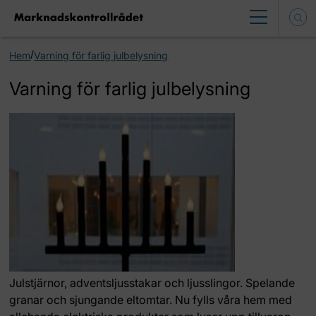
/
Hem
Varning för farlig julbelysning
Varning för farlig julbelysning
Julstjärnor, adventsljusstakar och ljusslingor. Spelande
granar och sjungande eltomtar. Nu fylls våra hem med