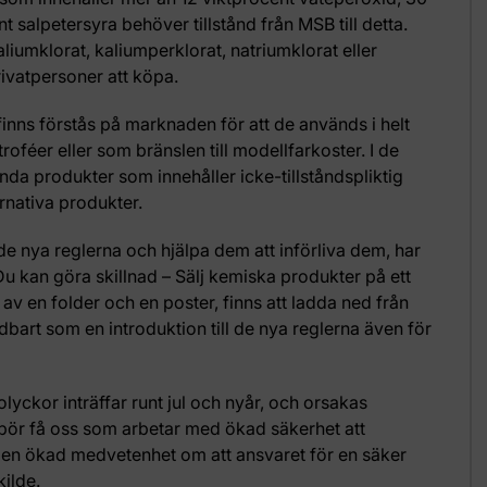
t salpetersyra behöver tillstånd från MSB till detta.
iumklorat, kaliumperklorat, natriumklorat eller
rivatpersoner att köpa.
nns förstås på marknaden för att de används i helt
ttroféer eller som bränslen till modellfarkoster. I de
nda produkter som innehåller icke-tillståndspliktig
rnativa produkter.
de nya reglerna och hjälpa dem att införliva dem, har
u kan göra skillnad – Sälj kemiska produkter på ett
r av en folder och en poster, finns att ladda ned från
art som en introduktion till de nya reglerna även för
lyckor inträffar runt jul och nyår, och orsakas
 bör få oss som arbetar med ökad säkerhet att
 en ökad medvetenhet om att ansvaret för en säker
ilde.