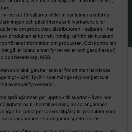
kter utformas, vad man får sälja, hur man informerar,
dare.
r fyrverkeriförsäljarna väller in när julmarknaderna
ärkningen och påskrifterna är tillverkarens eller
aljerna om produkten, distributören – säljaren – har
n av produkten är korrekt (rimlig) utifrån sin kunskap
mportörens information om produkten. Och kontrollen
 det gäller bland annat fyrverkerier och gasolflaskor)
dd och beredskap, MSB.
ten som slutligen har ansvar för att man handskas
genligt – sätt. Tyvärr sker många olyckor just runt
till exempel fyrverkerier.
orda sprängämnen ger upphov till skador – även hos
möjligheterna till hemtillverkning av sprängämnen
ningar för privatpersoners tillgång till produkter som
ing av sprängämnen – sprängämnesprekursorer.
som innehåller mer än 12 viktprocent väteperoxid, 30