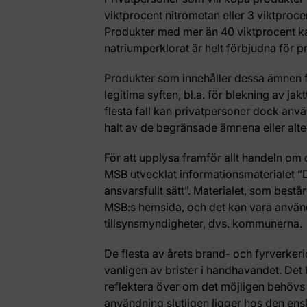
viktprocent nitrometan eller 3 viktprocen
Produkter med mer än 40 viktprocent kal
natriumperklorat är helt förbjudna för p
Produkter som innehåller dessa ämnen fi
legitima syften, bl.a. för blekning av jak
flesta fall kan privatpersoner dock anvä
halt av de begränsade ämnena eller alte
För att upplysa framför allt handeln om 
MSB utvecklat informationsmaterialet ”D
ansvarsfullt sätt”. Materialet, som bestå
MSB:s hemsida, och det kan vara användb
tillsynsmyndigheter, dvs. kommunerna.
De flesta av årets brand- och fyrverkerio
vanligen av brister i handhavandet. Det
reflektera över om det möjligen behövs
användning slutligen ligger hos den ensk