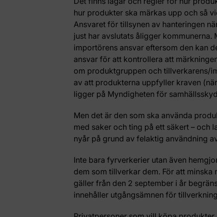
Det finns lagar och regler för hur produ
hur produkter ska märkas upp och så vi
Ansvaret för tillsynen av hanteringen nä
just har avslutats åligger kommunerna. M
importörens ansvar eftersom den kan det
ansvar för att kontrollera att märkninge
om produktgruppen och tillverkarens/i
av att produkterna uppfyller kraven (när
ligger på Myndigheten för samhällssky
Men det är den som ska använda produk
med saker och ting på ett säkert – och la
nyår på grund av felaktig användning av 
Inte bara fyrverkerier utan även hemgj
dem som tillverkar dem. För att minska 
gäller från den 2 september i år begräns
innehåller utgångsämnen för tillverkn
Privatpersoner som vill köpa produkter 