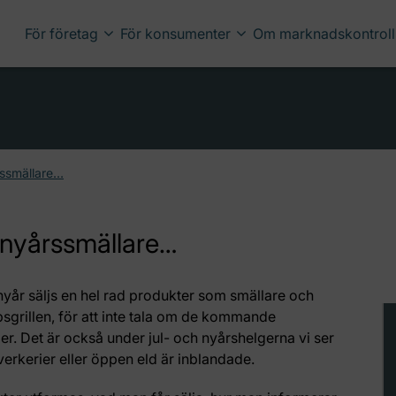
För företag
För konsumenter
Om marknadskontroll
rssmällare…
 nyårssmällare…
 nyår säljs en hel rad produkter som smällare och
psgrillen, för att inte tala om de kommande
. Det är också under jul- och nyårshelgerna vi ser
rverkerier eller öppen eld är inblandade.