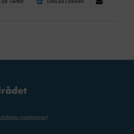
 på Twitter
Dela på LinkedIn
rollrådets medlemmar)