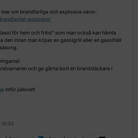
mer om brandfarliga och explosiva varor:
andfarligt–explosivt/
Gasol för hem och fritid” som man också kan hämta
äsa den innan man köper en gasolgrill eller en gasolhäll
llsäsong.
sningarna!
brandvarnaren och ge gärna bort en brandsläckare i
se
inför jullovet!
. 10:33