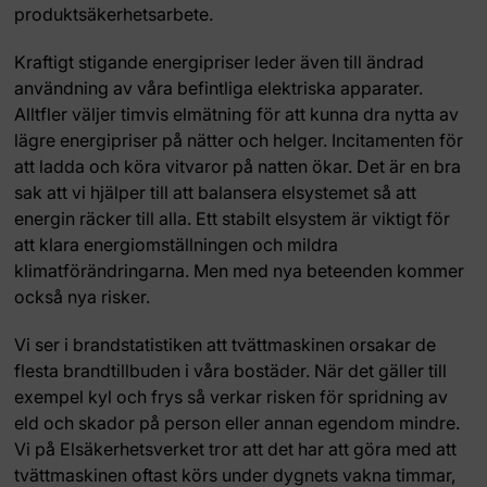
produktsäkerhetsarbete.
Kraftigt stigande energipriser leder även till ändrad
användning av våra befintliga elektriska apparater.
Alltfler väljer timvis elmätning för att kunna dra nytta av
lägre energipriser på nätter och helger. Incitamenten för
att ladda och köra vitvaror på natten ökar. Det är en bra
sak att vi hjälper till att balansera elsystemet så att
energin räcker till alla. Ett stabilt elsystem är viktigt för
att klara energiomställningen och mildra
klimatförändringarna. Men med nya beteenden kommer
också nya risker.
Vi ser i brandstatistiken att tvättmaskinen orsakar de
flesta brandtillbuden i våra bostäder. När det gäller till
exempel kyl och frys så verkar risken för spridning av
eld och skador på person eller annan egendom mindre.
Vi på Elsäkerhetsverket tror att det har att göra med att
tvättmaskinen oftast körs under dygnets vakna timmar,