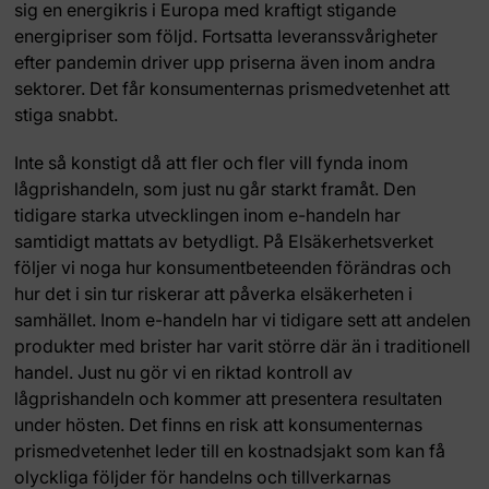
sig en energikris i Europa med kraftigt stigande
energipriser som följd. Fortsatta leveranssvårigheter
efter pandemin driver upp priserna även inom andra
sektorer. Det får konsumenternas prismedvetenhet att
stiga snabbt.
Inte så konstigt då att fler och fler vill fynda inom
lågprishandeln, som just nu går starkt framåt. Den
tidigare starka utvecklingen inom e-handeln har
samtidigt mattats av betydligt. På Elsäkerhetsverket
följer vi noga hur konsumentbeteenden förändras och
hur det i sin tur riskerar att påverka elsäkerheten i
samhället. Inom e-handeln har vi tidigare sett att andelen
produkter med brister har varit större där än i traditionell
handel. Just nu gör vi en riktad kontroll av
lågprishandeln och kommer att presentera resultaten
under hösten. Det finns en risk att konsumenternas
prismedvetenhet leder till en kostnadsjakt som kan få
olyckliga följder för handelns och tillverkarnas