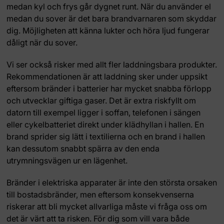
medan kyl och frys går dygnet runt. När du använder el
medan du sover är det bara brandvarnaren som skyddar
dig. Möjligheten att känna lukter och höra ljud fungerar
dåligt när du sover.
Vi ser också risker med allt fler laddningsbara produkter.
Rekommendationen är att laddning sker under uppsikt
eftersom bränder i batterier har mycket snabba förlopp
och utvecklar giftiga gaser. Det är extra riskfyllt om
datorn till exempel ligger i soffan, telefonen i sängen
eller cykelbatteriet direkt under klädhyllan i hallen. En
brand sprider sig lätt i textilierna och en brand i hallen
kan dessutom snabbt spärra av den enda
utrymningsvägen ur en lägenhet.
Bränder i elektriska apparater är inte den största orsaken
till bostadsbränder, men eftersom konsekvenserna
riskerar att bli mycket allvarliga måste vi fråga oss om
det är värt att ta risken. För dig som vill vara både