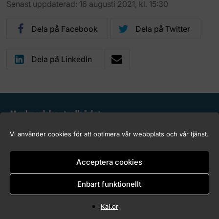
Senast uppdaterad: 16 augusti 2021, kl. 15:30
Dela på Facebook
Dela på Twitter
Dela på LinkedIn
Logga in (endast för Marknadskontrollrådets medlemmar)
Vi använder cookies för att optimera vår webbplats och vår tjänst.
Kakor (Cookies)
Tillgänglighet för marknadskontroll.se
Acceptera cookies
Copyright © 2026 Marknadskontrollrådet
Enbart funktionellt
Kakor